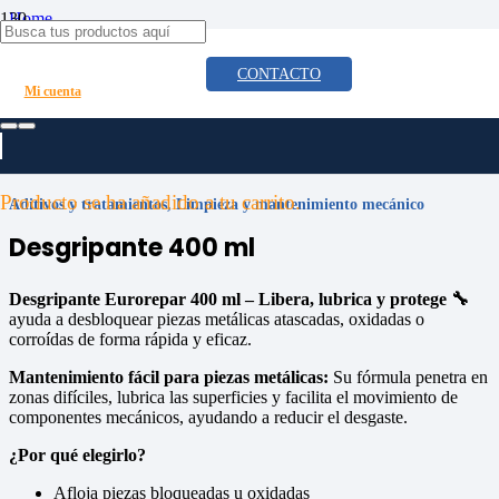
Home
/
Mecánica
CONTACTO
/
Mi cuenta
Aditivos y tratamientos
/
Desgripante 400 ml
Producto
se ha añadido a tu carrito.
Aditivos y tratamientos
,
Limpieza y mantenimiento mecánico
Desgripante 400 ml
Desgripante Eurorepar 400 ml – Libera, lubrica y protege 🔧
ayuda a desbloquear piezas metálicas atascadas, oxidadas o
corroídas de forma rápida y eficaz.
Mantenimiento fácil para piezas metálicas:
Su fórmula penetra en
zonas difíciles, lubrica las superficies y facilita el movimiento de
componentes mecánicos, ayudando a reducir el desgaste.
¿Por qué elegirlo?
Afloja piezas bloqueadas u oxidadas