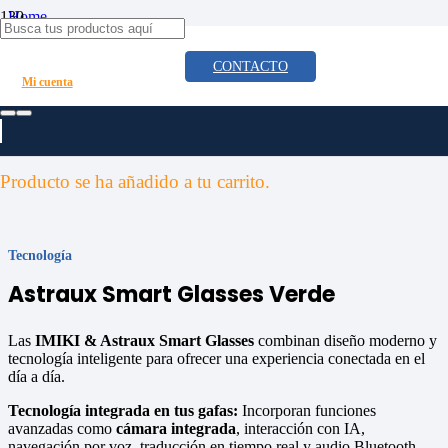
Home
/
Accesorios
CONTACTO
/
Mi cuenta
Tecnología
/
Astraux Smart Glasses Verde
Producto
se ha añadido a tu carrito.
Tecnología
Astraux Smart Glasses Verde
Las
IMIKI & Astraux Smart Glasses
combinan diseño moderno y
tecnología inteligente para ofrecer una experiencia conectada en el
día a día.
Tecnología integrada en tus gafas:
Incorporan funciones
avanzadas como
cámara integrada
, interacción con IA,
navegación por voz, traducción en tiempo real y audio Bluetooth,