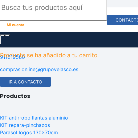
Contacta con nosotros
CONTACT
Mi cuenta
C/Miguel Servet, 13. P.I. El Palomo, 28946 Fuenlabrada
(Madrid)
Producto
se ha añadido a tu carrito.
911219580
compras.online@grupovelasco.es
IR A CONTACTO
Productos
KIT antirrobo llantas aluminio
KIT repara-pinchazos
Parasol logos 130x70cm