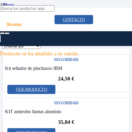
Home
/
Productos etiquetados “kit”
CONTACTO
Mi cuenta
kit
Producto
se ha añadido a tu carrito.
SEGURIDAD
Kit sellador de pinchazos JBM
24,50
€
VER PRODUCTO
SEGURIDAD
KIT antirrobo llantas aluminio
35,84
€