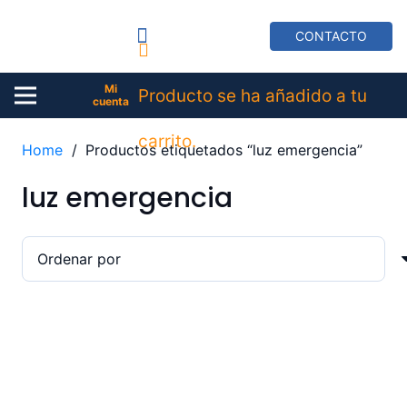
CONTACTO
Mi
Producto
se ha añadido a tu
cuenta
carrito.
Home
/
Productos etiquetados “luz emergencia”
luz emergencia
SEGURIDAD
Luz Emergencia HELP
Flash V16