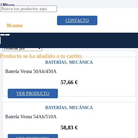
Home
/
Productos etiquetados “recambio batería coche”
CONTACTO
Mi cuenta
recambio batería coche
Producto
se ha añadido a tu carrito.
BATERÍAS
,
MECÁNICA
Batería Vesna 50Ah/450A
57,66
€
VER PRODUCTO
BATERÍAS
,
MECÁNICA
Batería Vesna 54Ah/510A
58,83
€