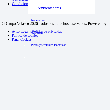
Condiciones de reserva y política de devoluciones
Ambientadores
Neumáticos
© Grupo Velasco 2026 Todos los derechos reservados. Powered by
T
Aviso Legal y Política de privacidad
Carrocería
Política de cookies
Panel Cookies
Piezas y recambios mecánicos