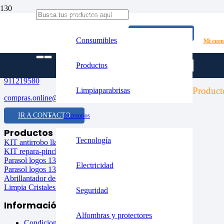
Mantenimiento y limpieza
Escobillas limpiaparabrisas: cuándo cambiarlas y
CONTACTO
Consumibles
Mi cuen
Contacta con nosotros
C/Miguel Servet, 13. P.I. El Palomo, 28946 Fuenlabrada (Madrid)
Productos
911219580
Product
Limpiaparabrisas
compras.online@grupovelasco.es
IR A CONTACTO
Accesorios
Productos
Tecnología
KIT antirrobo llantas aluminio
KIT repara-pinchazos
Parasol logos 130x70cm
Electricidad
Parasol logos 130x90cm
Abrillantador de neumáticos
Limpia Cristales azul 1L
Seguridad
Información
Alfombras y protectores
Condiciones de envío