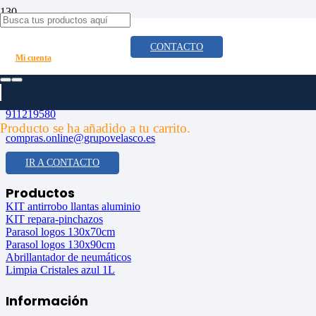
8 consejos clave para alargar la vida útil de tu coche
CONTACTO
Mi cuenta
Contacta con nosotros
C/Miguel Servet, 13. P.I. El Palomo, 28946 Fuenlabrada (Madrid)
911219580
Producto
se ha añadido a tu carrito.
compras.online@grupovelasco.es
IR A CONTACTO
Productos
KIT antirrobo llantas aluminio
KIT repara-pinchazos
Parasol logos 130x70cm
Parasol logos 130x90cm
Abrillantador de neumáticos
Limpia Cristales azul 1L
Información