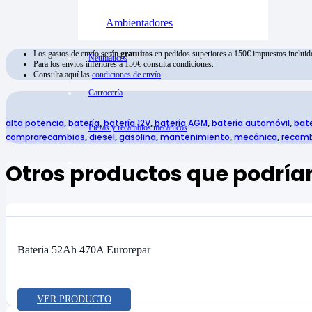
Ambientadores
Los gastos de envío serán
gratuitos
en pedidos superiores a 150€ impuestos incluid
Neumáticos
Para los envíos inferiores a 150€ consulta condiciones.
Consulta aquí las
condiciones de envío
.
Carrocería
alta potencia
,
batería
,
batería 12V
,
batería AGM
,
batería automóvil
,
bat
Piezas y recambios mecánicos
comprarecambios
,
diesel
,
gasolina
,
mantenimiento
,
mecánica
,
recamb
Otros productos que podrían
Bateria 52Ah 470A Eurorepar
VER PRODUCTO