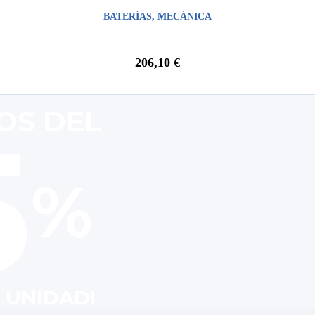
BATERÍAS
,
MECÁNICA
206,10
€
OS DEL
5
 UNIDAD!