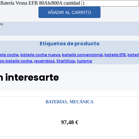
Batería Vesna EFB 80Ah/800A cantidad
AÑADIR AL CARRITO
os.
Etiquetas de producto
ería coche
,
batería coche nueva
,
batería convencional
,
batería EFB
,
bater
io batería coche
,
recambios
,
StartStop
,
turismo
 interesarte
BATERÍAS
,
MECÁNICA
97,48
€