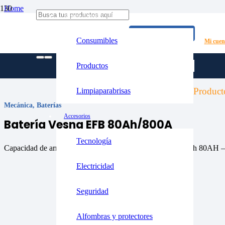
Home
Mantenimiento y limpieza
/
Mecánica
CONTACTO
/
Consumibles
Mi cuen
Baterías
/
Batería Vesna EFB 80Ah/800A
Productos
Product
Limpiaparabrisas
Mecánica
,
Baterías
Accesorios
Batería Vesna EFB 80Ah/800A
Tecnología
Capacidad de arranque en frio, 800A capacidad de batería ah 80AH –
Electricidad
Seguridad
Alfombras y protectores